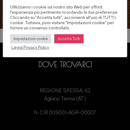
Utilizziamo i cookie sul nostro sito Web per offrirti
l'esperienza più pertinente ricordando le tue preferenze.
Cliccando su "Accetta tutti", acconsenti all'uso di TUTTI i
cookie. Tuttavia, puoi visitare "Impostazioni cookie" per
fornire un consenso controllato.
[mphb_search_results]
Impostazioni cookie
Accetta Tutti
Leggi Privacy Policy
DOVE TROVARCI
REGIONE SPESSA, 62
Agliano Terme (AT)
N. CIR 005001-AGR-00007